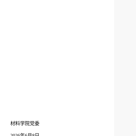
材料学院党委
2026
年
6
月
8
日