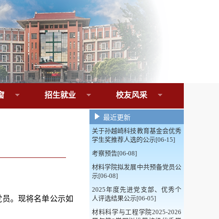
窗
招生就业
校友风采
最近更新
关于孙越崎科技教育基金会优秀
学生奖推荐人选的公示[06-15]
考察预告[06-08]
材料学院拟发展中共预备党员公
示[06-08]
2025年度先进党支部、优秀个
党员。现将名单公示如
人评选结果公示[06-05]
材料科学与工程学院2025-2026