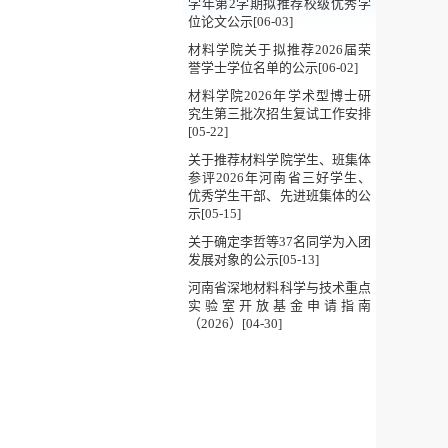
学年第2学期拟推荐校级优秀学
位论文公示[06-03]
材料学院关于拟推荐2026届荣
誉学士学位名单的公示[06-02]
材料学院2026年学术型博士研
究生第三批次招生复试工作安排
[05-22]
关于推荐材料学院学生、班集体
参评2026年河南省三好学生、
优秀学生干部、先进班集体的公
示[05-15]
关于确定李哲等37名同学为入团
发展对象的公示[05-13]
河南省深地材料科学与技术重点
实验室开放基金申请指南
（2026）[04-30]