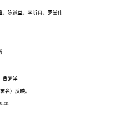
雅、陈谦益、李昕冉、罗誉伟
博
、曹梦洋
（署名）反映。
u.cn