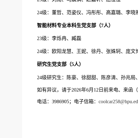
24
级：董哲、范姿仪、冯彤彤、高嘉璐、李晓
智能材料专业本科生党支部（
7
人）
23
级：李烁冉、臧磊
24
级：欧阳龙慧、王妮、徐丹、张姝轲、庞文
研究生党支部（
5
人）
24级研究生：陈豪、徐甜甜、陈彦清、孙兆局
如有异议，请于2026年6月12日前来电、来函
电话：3986905；电子信箱：
coolcar258@hpu.ed