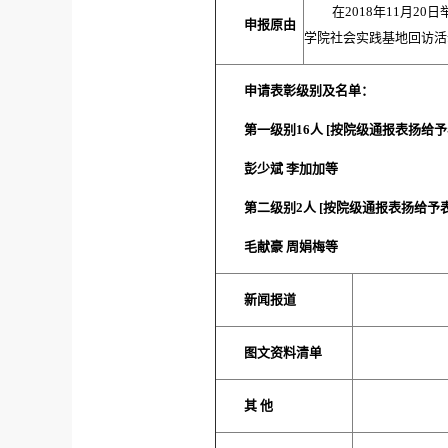
在2018年11月
申报原由
学院社会实践基地回访活
申请表彰级别及名单：
第一级别
16
人 [按院级通报表扬给予
彭少斌 李加加等
第二级别
2
人 [按院级通报表扬给予表
毛献豪 周娟梅等
新闻报道
图文资料清单
其 他