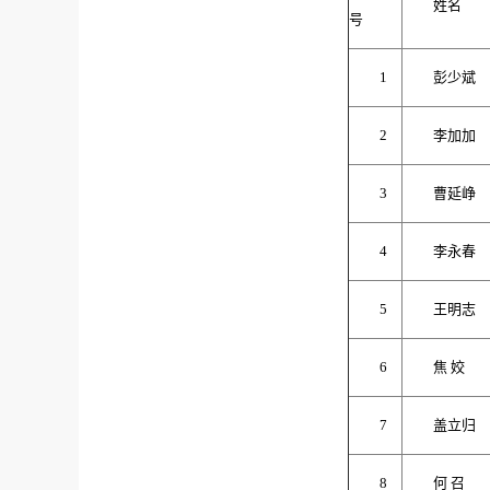
姓名
号
1
彭少斌
2
李加加
3
曹延峥
4
李永春
5
王明志
6
焦 姣
7
盖立归
8
何 召