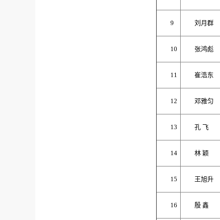
9
刘月群
10
张鸿彪
11
崔浩东
12
邓雅匀
13
孔 飞
14
林 颖
15
王旭升
16
殷 鑫