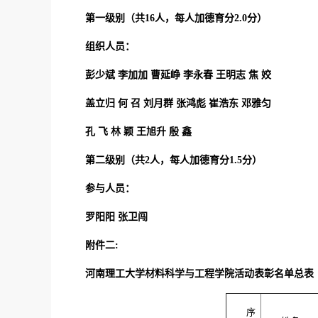
第一级别（共16人，每人加德育分2.0分）
组织人员：
彭少斌 李加加 曹延峥 李永春 王明志 焦 姣
盖立归 何 召 刘月群 张鸿彪 崔浩东 邓雅匀
孔 飞 林 颖 王旭升 殷 鑫
第二级别（共2人，每人加德育分1.5分）
参与人员：
罗阳阳 张卫闯
附件二:
河南理工大学材料科学与工程学院活动表彰名单总表
序