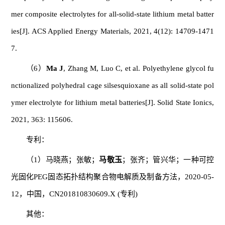
mer composite electrolytes for all-solid-state lithium metal batter
ies[J]. ACS Applied Energy Materials, 2021, 4(12): 14709-1471
7.
（
6
）
Ma J
, Zhang M, Luo C, et al. Polyethylene glycol fu
nctionalized polyhedral cage silsesquioxane as all solid-state pol
ymer electrolyte for lithium metal batteries[J]. Solid State Ionics,
2021, 363: 115606.
专利：
（
1
）马晓燕；张敏；
马敬玉
；张齐；管兴华；一种可控
光固化
PEG
固态拓扑结构聚合物电解质及制备方法，
2020-05-
12
，中国，
CN201810830609.X (
专利
)
其他：