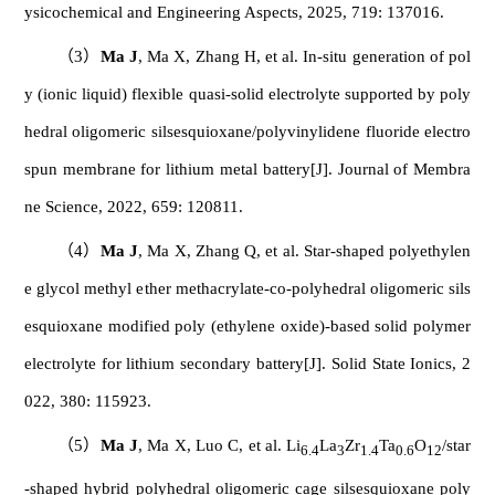
ysicochemical and Engineering Aspects, 2025, 719: 137016.
（
3
）
Ma J
, Ma X, Zhang H, et al. In-situ generation of pol
y (ionic liquid) flexible quasi-solid electrolyte supported by poly
hedral oligomeric silsesquioxane/polyvinylidene fluoride electro
spun membrane for lithium metal battery[J]. Journal of Membra
ne Science, 2022, 659: 120811.
（
4
）
Ma J
, Ma X, Zhang Q, et al. Star-shaped polyethylen
e glycol methyl ether methacrylate-co-polyhedral oligomeric sils
esquioxane modified poly (ethylene oxide)-based solid polymer
electrolyte for lithium secondary battery[J]. Solid State Ionics, 2
022, 380: 115923.
（
5
）
Ma J
, Ma X, Luo C, et al. Li
La
Zr
Ta
O
/star
6.4
3
1.4
0.6
12
-shaped hybrid polyhedral oligomeric cage silsesquioxane poly