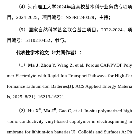
（
4
）河南理工大学
2024
年度高校基本科研业务费专项项
目，
2024-2025
，项目编号：
NSFRF240329
，主持；
（
5
）国家自然科学基金联合基金项目，
2022-2024
，项
目编号：
5110210452
，参与。
代表性学术论文（
#
共同作者）：
（
1
）
Ma J
, Zhou Y, Wang Z, et al. Porous CAP/PVDF Poly
mer Electrolyte with Rapid Ion Transport Pathways for High-Per
formance Lithium-Ion Batteries[J]. ACS Applied Energy Materia
ls, 2025, 8(21): 16213-16221.
#
#
（
2
）
Hu X
,
Ma J
, Gao C, et al. In-situ polymerized high
-ionic conductivity vinyl-based copolymer in electrospinning m
embrane for lithium-ion batteries[J]. Colloids and Surfaces A: Ph