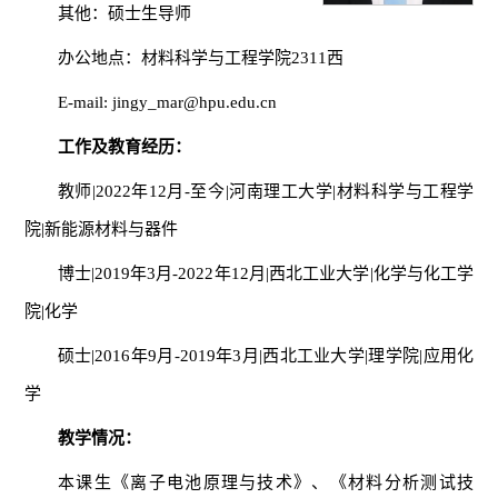
其他：硕士生导师
办公地点：材料科学与工程学院
2311
西
E-mail: jingy_mar@hpu.edu.cn
工作及教育经历：
教师
|2022
年
12
月
-
至今
|
河南理工大学
|
材料科学与工程学
院
|
新能源材料与器件
博士
|2019
年
3
月
-2022
年
12
月
|
西北工业大学
|
化学与化工学
院
|
化学
硕士
|2016
年
9
月
-2019
年
3
月
|
西北工业大学
|
理学院
|
应用化
学
教学情况：
本课生《离子电池原理与技术》、《材料分析测试技