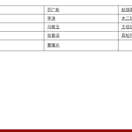
范广新
赵
瑞
李涛
木二
马敬玉
王佳
张春洁
高松
曹曙光