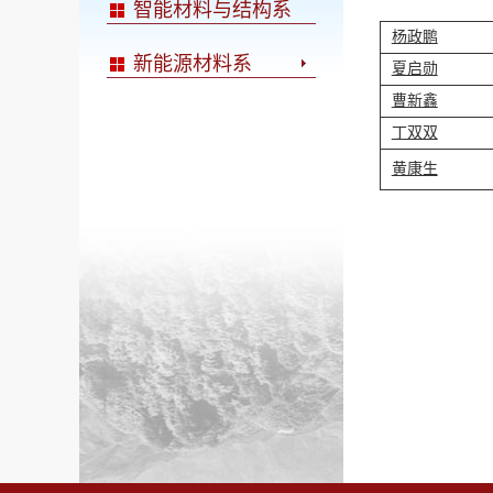
智能材料与结构系
杨政鹏
新能源材料系
夏启勋
曹新鑫
丁双双
黄康生