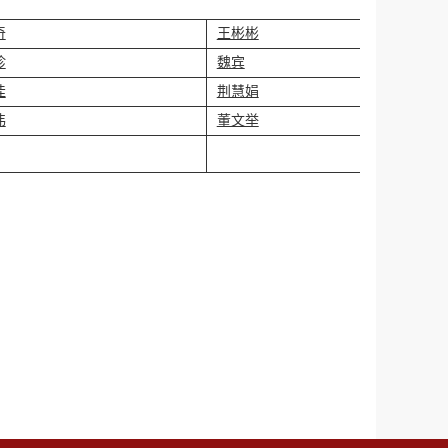
奇
王彬彬
珍
魏宾
佳
荆慧娟
伟
董文举