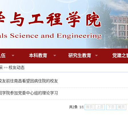
队伍
本科教育
研究生教育
党建之
采
校友动态
>>
级校友前往南昌看望因病住院的校友
云回学院参加党委中心组的理论学习
共2条 1/1
首页
上页
下页
尾页