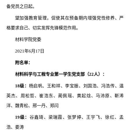
备党员之日起。
望加强教育管理，促使其在预备期内增强党性修养、严
格要求自己、切实发挥先锋模范作用。
材料学院党委
2021年6月17日
附名单：
材料科学与工程专业第一学生党支部（
22
人）：
1
8
级：
杨启帆、王和祥、李宝振、刘国浩、冯浩传、温
英杰、周松哲、崔浩东、蔺佩瑶、黄起焓、马沛原、靳浠
洋、魏青松、邢一丹、郑闫
1
9
级：
谷鑫琦、梁瑞霞、张梦婷、王宇飞、徐红、孟
浩、娄涛