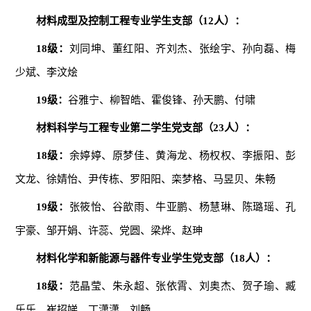
材料成型及控制工程专业学生支部（
12
人）：
1
8
级：
刘同坤、董红阳、齐刘杰、张绘宇、孙向磊、梅
少斌、李汶烩
1
9
级：
谷雅宁、柳智皓、霍俊锋、孙天鹏、付啸
材料科学与工程专业第二学生党支部（
23
人）：
18级：
余婷婷、原梦佳、黄海龙、杨权权、李振阳、彭
文龙、徐婧怡、尹传栋、罗阳阳、栾梦格、马昱贝、朱畅
1
9
级：
张筱怡、谷歆雨、牛亚鹏、杨慧琳、陈璐瑶、孔
宇豪、邹开娟、许蕊、党圆、梁烨、赵珅
材料化学和新能源与器件专业学生党支部（
18
人）：
18级：
范晶莹、朱永超、张依霄、刘奥杰、贺子瑜、臧
乐乐、崔招娣、丁潇潇、刘畅