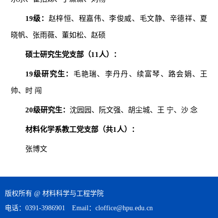
1
9
级：
赵梓恒、程嘉伟、李俊威、毛文静、辛德祥、夏
晓帆、张雨薇、董如松、赵硕
硕士研究生党支部（
11
人）：
1
9
级研究生：
毛艳瑞、李丹丹、续富琴、路会娟、王
帅、时 闯
20
级研究生：
沈园园、阮文强、胡尘城、王 宁、沙 念
材料化学系教工党支部（共1人）：
张博文
版权所有 @ 材料科学与工程学院
电话：0391-3986901 Email：cloffice@hpu.edu.cn