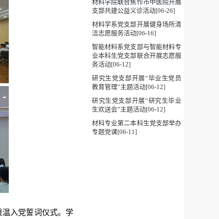
材料学院联合焦作市中医院开展
支部共建公益义诊活动[06-26]
材料学系党支部开展健身场所清
洁志愿服务活动[06-16]
智能材料系党支部与智能材料专
业本科生党支部联合开展志愿服
务活动[06-12]
研究生党支部开展“毕业生党员
教育管理”主题活动[06-12]
研究生党支部开展“研究生毕业
生欢送会”主题活动[06-12]
材科专业第二本科生党支部举办
专题党课[06-11]
员重温入党誓词仪式。学