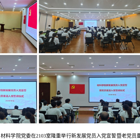
际，材料学院党委在2103室隆重举行新发展党员入党宣誓暨老党