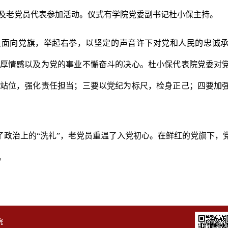
及老党员代表参加活动。仪式有学院党委副书记杜小保主持。
员面向党旗，举起右拳，以坚定的声音许下对党和人民的忠诚
厚情感以及为党的事业不懈奋斗的决心。杜小保代表院党委对
站位，强化责任担当；三要以党纪为标尺，检身正己；四要加
了政治上的“洗礼”，老党员重温了入党初心。在鲜红的党旗下，
。
院