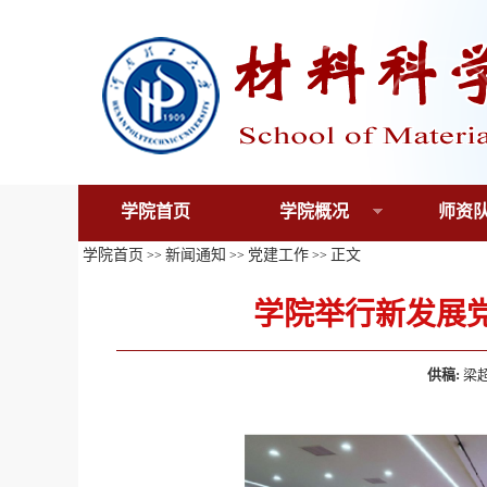
学院首页
学院概况
师资
学院首页
新闻通知
党建工作
正文
>>
>>
>>
学院举行新发展
供稿:
梁