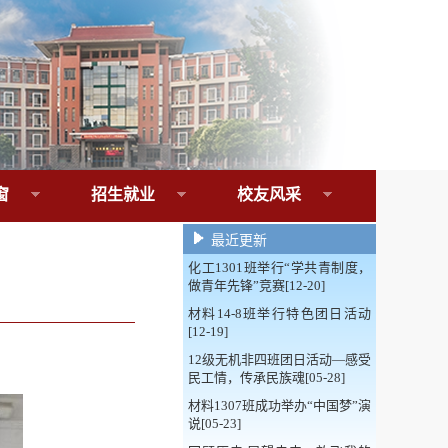
窗
招生就业
校友风采
最近更新
化工1301班举行“学共青制度，
做青年先锋”竞赛[12-20]
材料14-8班举行特色团日活动
[12-19]
12级无机非四班团日活动—感受
民工情，传承民族魂[05-28]
材料1307班成功举办“中国梦”演
说[05-23]