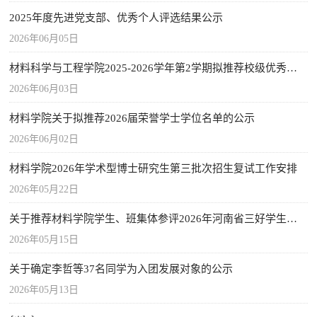
2025年度先进党支部、优秀个人评选结果公示
2026年06月05日
材料科学与工程学院2025-2026学年第2学期拟推荐校级优秀学位论文公示
2026年06月03日
材料学院关于拟推荐2026届荣誉学士学位名单的公示
2026年06月02日
材料学院2026年学术型博士研究生第三批次招生复试工作安排
2026年05月22日
关于推荐材料学院学生、班集体参评2026年河南省三好学生、优秀学生干部、先进班集体的公示
2026年05月15日
关于确定李哲等37名同学为入团发展对象的公示
2026年05月13日