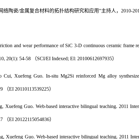
络陶瓷/金属复合材料的拓扑结构研究和应用”主持人，2010-201
ction and wear performance of SiC 3-D continuous ceramic frame re
 2010, 20(1): 54-58 （SCI/EI Indexed; EI: 20100612697935）
Cui, Xuefeng Guo. In-situ Mg2Si reinforced Mg alloy synthesiz
1779 （EI 20110113539225）
uefeng Guo. Web-based interactive bilingual teaching. 2011 Inter
1-247 （EI 20122115054836）
Xuefeng Guo. Web-based interactive bilingual teaching. 2011 Inter