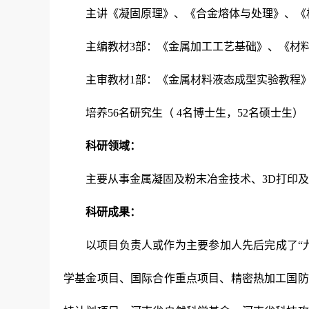
主讲《凝固原理》、《合金熔体与处理》、《
主编教材
3
部：《金属加工工艺基础》、《材
主审教材
1
部：《金属材料液态成型实验教程
培养
56
名研究生（
4
名博士生，
52
名硕士生）
科研领域：
主要从事金属凝固及粉末冶金技术、
3D
打印及
科研成果：
以项目负责人或作为主要参加人先后完成了“
学基金项目、国际合作重点项目、精密热加工国防