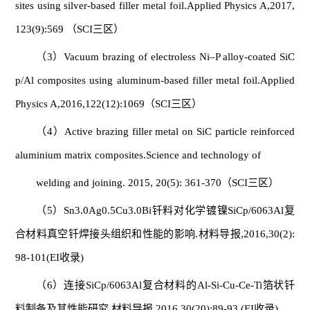
sites using silver-based filler metal foil.Applied Physics A,2017,
123(9):569 （SCI三区）
（3）Vacuum brazing of electroless Ni–P alloy-coated SiC
p/Al composites using aluminum-based filler metal foil.Applied
Physics A,2016,122(12):1069（SCI三区）
（4）Active brazing filler metal on SiC particle reinforced
aluminium matrix composites.Science and technology of
welding and joining. 2015, 20(5): 361-370（SCI三区）
（5）Sn3.0Ag0.5Cu3.0Bi钎料对化学镀镍SiCp/6063Al复
合材料真空钎焊接头组织和性能的影响.材料导报,2016,30(2):
98-101(EI收录)
（6）连接SiCp/6063Al复合材料的Al-Si-Cu-Ce-Ti箔状钎
料制备及其性能研究.材料导报,2016,30(20):89-93 (EI收录)